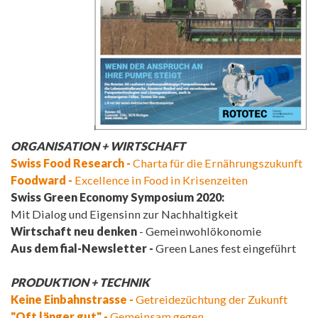
ORGANISATION + WIRTSCHAFT
Swiss Food Research -
Charta für die Ernährungszukunft
Foodward -
Excellence in Food in Krisenzeiten
Swiss Green Economy Symposium 2020:
Mit Dialog und Eigensinn zur Nachhaltigkeit
Wirtschaft neu denken
- Gemeinwohlökonomie
Aus dem fial-Newsletter -
Green Lanes fest eingeführt
PRODUKTION + TECHNIK
Keine Einbahnstrasse -
Getreidezüchtung der Zukunft
"Oft länger gut" -
Gemeinsam gegen