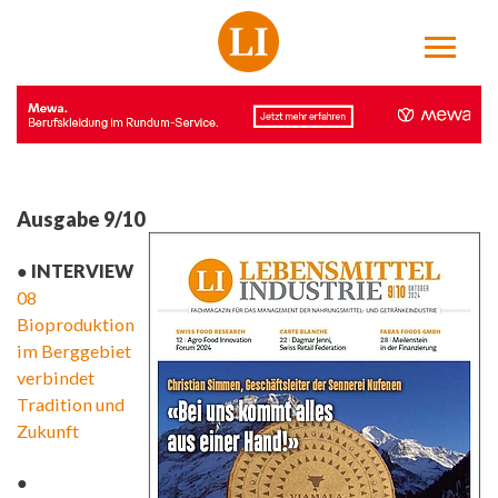
Ausgabe 9/10
● INTERVIEW
08
Bioproduktion
im Berggebiet
verbindet
Tradition und
Zukunft
●