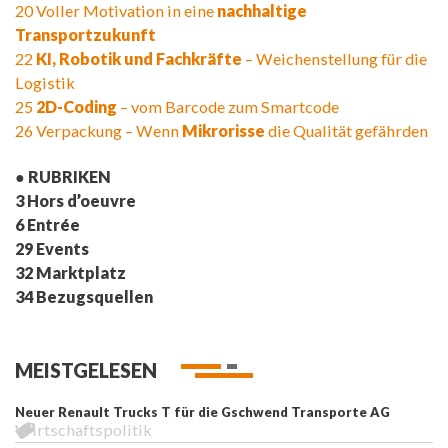
20 Voller Motivation in eine
nachhaltige
Transportzukunft
22
KI, Robotik und Fachkräfte
– Weichenstellung für die
Logistik
25
2D-Coding
– vom Barcode zum Smartcode
26 Verpackung – Wenn
Mikrorisse
die Qualität gefährden
● RUBRIKEN
3 Hors d’oeuvre
6 Entrée
29 Events
32 Marktplatz
34 Bezugsquellen
MEISTGELESEN
Neuer Renault Trucks T für die Gschwend Transporte AG
Wirtschaftspolitik