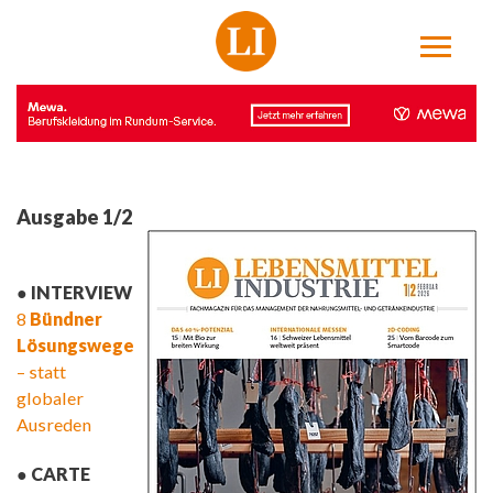
Ausgabe 1/2
● INTERVIEW
8
Bündner
Lösungswege
– statt
globaler
Ausreden
● CARTE