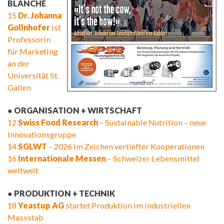
BLANCHE
15
Dr. Johanna
Gollnhofer
ist
Professorin
für Marketing
an der
Universität St.
Gallen
● ORGANISATION + WIRTSCHAFT
12
Swiss Food Research
– Sustainable Nutrition – neue
Innovationsgruppe
14
SGLWT
– 2026 im Zeichen vertiefter Kooperationen
16
Internationale Messen
– Schweizer Lebensmittel
weltweit
● PRODUKTION + TECHNIK
18
Yeastup AG
startet Produktion im industriellen
Massstab