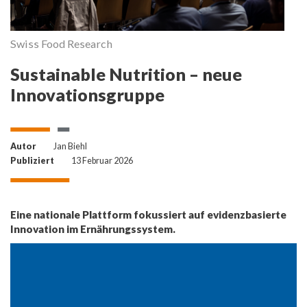
Swiss Food Research
S
Sustainable Nutrition – neue
Innovationsgruppe
Autor
Jan Biehl
Publiziert
13 Februar 2026
Eine nationale Plattform fokussiert auf evidenzbasierte
Innovation im Ernährungssystem.