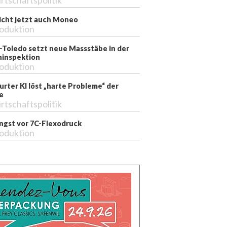
rtschaftspolitik
richt jetzt auch Moneo
oduktion
-Toledo setzt neue Massstäbe in der
inspektion
oduktion
rter KI löst „harte Probleme“ der
e
rtschaftspolitik
ngst vor 7C-Flexodruck
oduktion