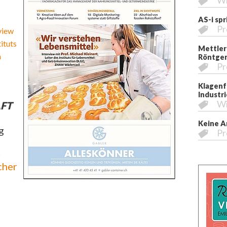
Wi
AS-i sp
Pr
view
tituts
Mettler
n
Röntgen
Pr
Klagenfu
Industri
Wi
FT
Keine A
g
Pr
b
cher