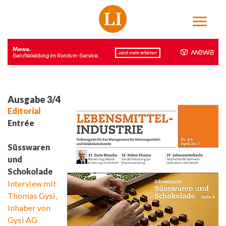
Ausgabe 3/4
Editorial
Entrée
Süsswaren
und
Schokolade
Interview mit
Thomas Gysi,
Inhaber von
Gysi AG