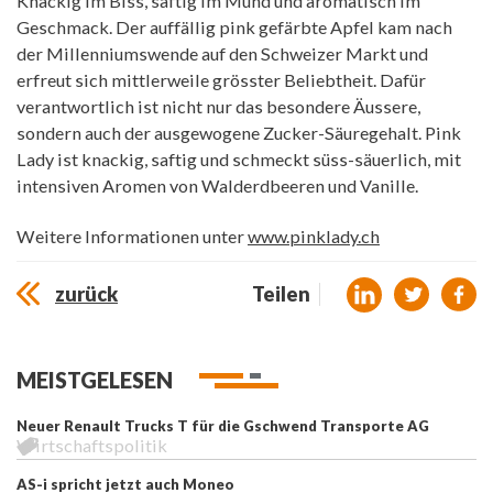
Knackig im Biss, saftig im Mund und aromatisch im
Geschmack. Der auffällig pink gefärbte Apfel kam nach
der Millenniumswende auf den Schweizer Markt und
erfreut sich mittlerweile grösster Beliebtheit. Dafür
verantwortlich ist nicht nur das besondere Äussere,
sondern auch der ausgewogene Zucker-Säuregehalt. Pink
Lady ist knackig, saftig und schmeckt süss-säuerlich, mit
intensiven Aromen von Walderdbeeren und Vanille.
Weitere Informationen unter
www.pinklady.ch
zurück
Teilen
MEISTGELESEN
Neuer Renault Trucks T für die Gschwend Transporte AG
Wirtschaftspolitik
AS-i spricht jetzt auch Moneo