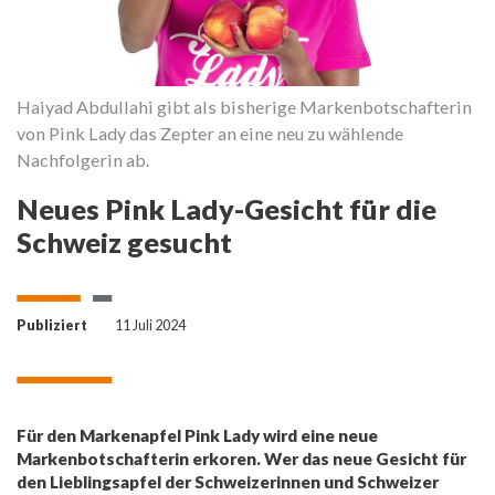
Haiyad Abdullahi gibt als bisherige Markenbotschafterin
Sc
von Pink Lady das Zepter an eine neu zu wählende
de
Nachfolgerin ab.
Neues Pink Lady-Gesicht für die
Schweiz gesucht
Publiziert
11 Juli 2024
Für den Markenapfel Pink Lady wird eine neue
Markenbotschafterin erkoren. Wer das neue Gesicht für
den Lieblingsapfel der Schweizerinnen und Schweizer