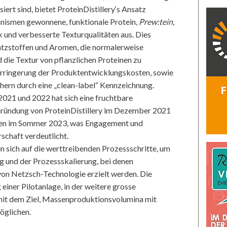
ert sind, bietet ProteinDistillery‘s Ansatz
anismen gewonnene, funktionale Protein,
Prew:tein
,
 und verbesserte Texturqualitäten aus. Dies
atzstoffen und Aromen, die normalerweise
 die Textur von pflanzlichen Proteinen zu
Verringerung der Produktentwicklungskosten, sowie
ern durch eine „clean-label“ Kennzeichnung.
2021 und 2022 hat sich eine fruchtbare
ründung von ProteinDistillery im Dezember 2021
nen im Sommer 2023, was Engagement und
rschaft verdeutlicht.
sich auf die werttreibenden Prozessschritte, um
g und der Prozessskalierung, bei denen
von Netzsch-Technologie erzielt werden. Die
einer Pilotanlage, in der weitere grosse
mit dem Ziel, Massenproduktionsvolumina mit
öglichen.