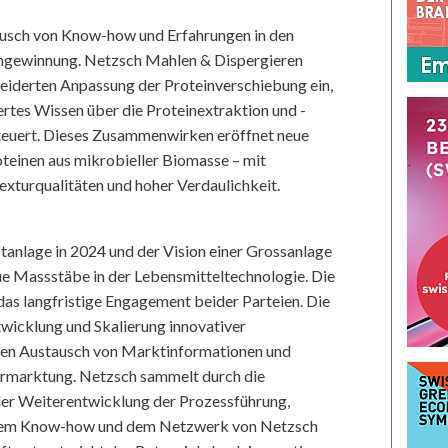
ausch von Know-how und Erfahrungen in den
ingewinnung. Netzsch Mahlen & Dispergieren
neiderten Anpassung der Proteinverschiebung ein,
iertes Wissen über die Proteinextraktion und -
teuert. Dieses Zusammenwirken eröffnet neue
teinen aus mikrobieller Biomasse – mit
xturqualitäten und hoher Verdaulichkeit.
otanlage in 2024 und der Vision einer Grossanlage
ue Massstäbe in der Lebensmitteltechnologie. Die
das langfristige Engagement beider Parteien. Die
twicklung und Skalierung innovativer
 den Austausch von Marktinformationen und
ermarktung. Netzsch sammelt durch die
der Weiterentwicklung der Prozessführung,
schem Know-how und dem Netzwerk von Netzsch