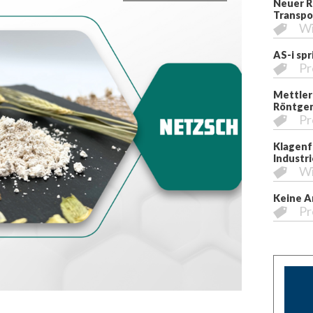
Neuer R
Transpo
Wi
AS-i sp
Pr
Mettler
Röntgen
Pr
Klagenfu
Industri
Wi
Keine A
Pr