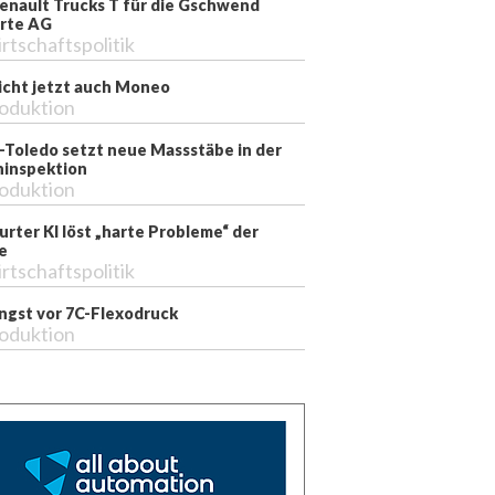
enault Trucks T für die Gschwend
rte AG
rtschaftspolitik
richt jetzt auch Moneo
oduktion
-Toledo setzt neue Massstäbe in der
inspektion
oduktion
rter KI löst „harte Probleme“ der
e
rtschaftspolitik
ngst vor 7C-Flexodruck
oduktion