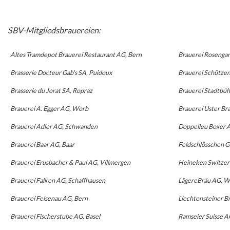
SBV-Mitgliedsbrauereien:
Altes Tramdepot Brauerei Restaurant AG, Bern
Brauerei Rosengar
Brasserie Docteur Gab's SA, Puidoux
Brauerei Schützen
Brasserie du Jorat SA, Ropraz
Brauerei Stadtbüh
Brauerei A. Egger AG, Worb
Brauerei Uster Br
Brauerei Adler AG, Schwanden
Doppelleu Boxer 
Brauerei Baar AG, Baar
Feldschlösschen G
Brauerei Erusbacher & Paul AG, Villmergen
Heineken
Switzer
Brauerei Falken AG, Schaffhausen
LägereBräu AG, W
Brauerei Felsenau AG, Bern
Liechtensteiner B
Brauerei Fischerstube AG, Basel
Ramseier Suisse A