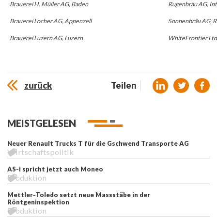
Brauerei H. Müller AG, Baden
Rugenbräu AG, In
Brauerei Locher AG, Appenzell
Sonnenbräu AG, R
Brauerei Luzern AG, Luzern
WhiteFrontier Ltd
zurück
Teilen
MEISTGELESEN
Neuer Renault Trucks T für die Gschwend Transporte AG
Wirtschaftspolitik
AS-i spricht jetzt auch Moneo
Produktion
Mettler-Toledo setzt neue Massstäbe in der
Röntgeninspektion
Produktion