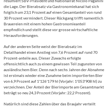
resümiert SBV-Präsident und Nationalrat Nicolo Paganini
die Lage. Der Bierabsatz via Gastronomiekanal hat sich
folglich um 23,1 Prozent auf einen Gesamtanteil von rund
30 Prozent vermindert. Dieser Rückgang trifft namentlich
Brauereien mit einem hohen Gastronomieanteil
empfindlich und stellt diese vor grosse wirtschaftliche
Herausforderungen.
Auf der anderen Seite weist der Bierabsatz im
Detailhandel einen Anstieg von 7,6 Prozent auf rund 70
Prozent-anteile aus. Dieser Zuwachs erfolgte
offensichtlich auch zu einem gewissen Teil zugunsten von
ausländischem Bier. Denn nach sechs Jahren der Abnahme
ist erstmals wieder eine Zunahme beim importierten Bier
von 6,9 Prozent auf 1'126'179 hl (Vorjahr: 1'053'908 hl) zu
verzeichnen. Der Anteil der Bierimporte am Gesamtmarkt
beträgt so neu 24,3 Prozent (Vorjahr: 22,2 Prozent).
Natürlich sind diese Zahlen über das Braujahr verteilt