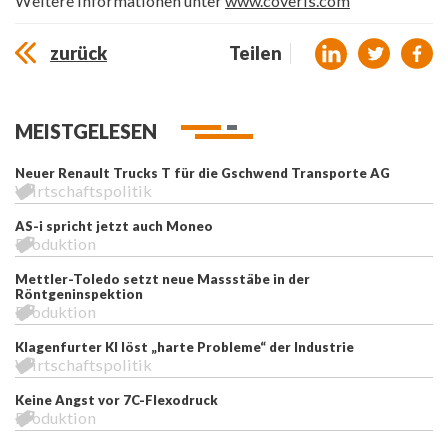
Weitere Informationen unter
www.coveris.com
zurück
Teilen
MEISTGELESEN
Neuer Renault Trucks T für die Gschwend Transporte AG
Wirtschaftspolitik
AS-i spricht jetzt auch Moneo
Produktion
Mettler-Toledo setzt neue Massstäbe in der
Röntgeninspektion
Produktion
Klagenfurter KI löst „harte Probleme“ der Industrie
Wirtschaftspolitik
Keine Angst vor 7C-Flexodruck
Produktion