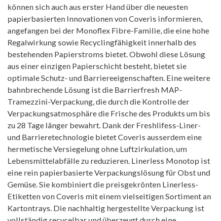
können sich auch aus erster Hand über die neuesten
papierbasierten Innovationen von Coveris informieren,
angefangen bei der Monoflex Fibre-Familie, die eine hohe
Regalwirkung sowie Recyclingfähigkeit innerhalb des
bestehenden Papierstroms bietet. Obwohl diese Lösung
aus einer einzigen Papierschicht besteht, bietet sie
optimale Schutz- und Barriereeigenschaften. Eine weitere
bahnbrechende Lösung ist die Barrierfresh MAP-
Tramezzini-Verpackung, die durch die Kontrolle der
Verpackungsatmosphäre die Frische des Produkts um bis
zu 28 Tage länger bewahrt. Dank der Freshlifess-Liner-
und Barrieretechnologie bietet Coveris ausserdem eine
hermetische Versiegelung ohne Luftzirkulation, um
Lebensmittelabfälle zu reduzieren. Linerless Monotop ist
eine rein papierbasierte Verpackungslösung für Obst und
Gemüse. Sie kombiniert die preisgekrönten Linerless-
Etiketten von Coveris mit einem vielseitigen Sortiment an
Kartontrays. Die nachhaltig hergestellte Verpackung ist
vollständig recycelbar und überzeugt durch eine