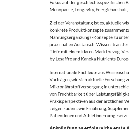
Fokus auf der geschlechtsspezifischen 
Menopause, Longevity, Energiehaushalt, 
Ziel der Veranstaltung ist es, aktuelle 
konkrete Produktkonzepte zusammenzufü
Nahrungsergänzungs-Konzepte zu unterst
praxisnahen Austausch, Wissenstransfer
Tiefe mit einem klaren Marktbezug. Vera
by Lesaffre und Kaneka Nutrients Europ
Internationale Fachleute aus Wissenschaf
Vorträgen, wie sich aktuelle Forschung 
Mikronährstoffversorgung in unterschie
von Fruchtbarkeit über Leistungsfähigke
Praxisperspektiven aus der ärztlichen V
zeigen zudem, wie Ernährung, Supplemen
Patientinnen und Athletinnen umgesetzt
Anknüpfung an erfolgreiche erste