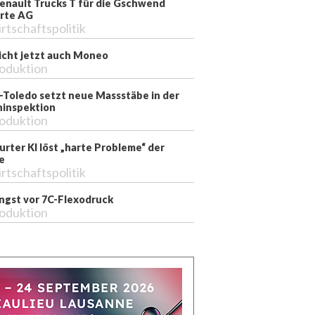
enault Trucks T für die Gschwend
rte AG
rtschaftspolitik
richt jetzt auch Moneo
oduktion
-Toledo setzt neue Massstäbe in der
inspektion
oduktion
rter KI löst „harte Probleme“ der
e
rtschaftspolitik
ngst vor 7C-Flexodruck
oduktion