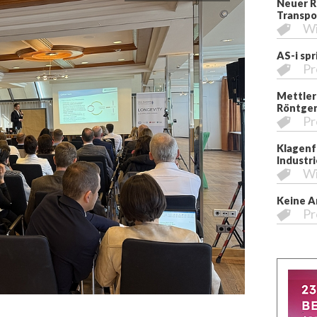
Neuer R
Transpo
Wi
AS-i sp
Pr
Mettler
Röntgen
Pr
Klagenfu
Industri
Wi
Keine A
Pr