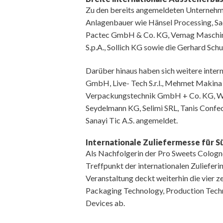
Zu den bereits angemeldeten Unternehm
Anlagenbauer wie Hänsel Processing, Sa
Pactec GmbH & Co. KG, Vemag Maschi
S.p.A., Sollich KG sowie die Gerhard Sc
Darüber hinaus haben sich weitere inte
GmbH, Live- Tech S.r.l., Mehmet Makina
Verpackungstechnik GmbH + Co. KG, W
Seydelmann KG, Selimi SRL, Tanis Confe
Sanayi Tic A.S. angemeldet.
Internationale Zuliefermesse für 
Als Nachfolgerin der Pro Sweets Cologn
Treffpunkt der internationalen Zulieferi
Veranstaltung deckt weiterhin die vier 
Packaging Technology, Production Tech
Devices ab.