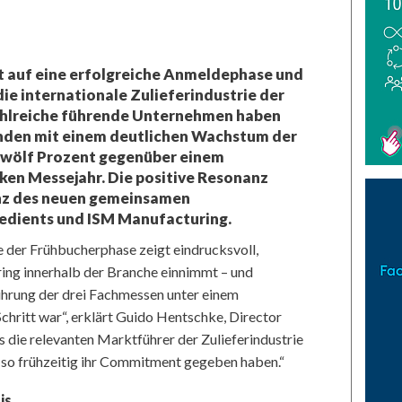
t auf eine erfolgreiche Anmeldephase und
 die internationale Zulieferindustrie der
ahlreiche führende Unternehmen haben
bunden mit einem deutlichen Wachstum der
zwölf Prozent gegenüber einem
ken Messejahr. Die positive Resonanz
anz des neuen gemeinsamen
redients und ISM Manufacturing.
e der Frühbucherphase zeigt eindrucksvoll,
ing innerhalb der Branche einnimmt – und
ührung der drei Fachmessen unter einem
hritt war“, erklärt Guido Hentschke, Director
 die relevanten Marktführer der Zulieferindustrie
 so frühzeitig ihr Commitment gegeben haben.“
is