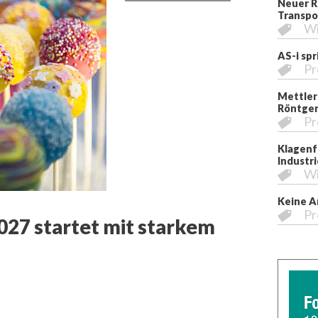
Neuer R
Transpo
Wi
AS-i sp
Pr
Mettler
Röntgen
Pr
Klagenfu
Industri
Wi
Keine A
Pr
27 startet mit starkem