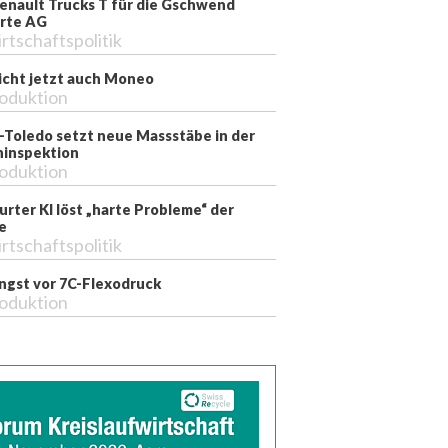
enault Trucks T für die Gschwend
rte AG
rtschaftspolitik
richt jetzt auch Moneo
oduktion
-Toledo setzt neue Massstäbe in der
inspektion
oduktion
rter KI löst „harte Probleme“ der
e
rtschaftspolitik
ngst vor 7C-Flexodruck
oduktion