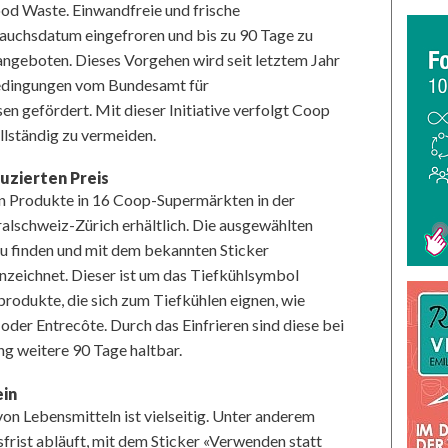
od Waste. Einwandfreie und frische
auchsdatum eingefroren und bis zu 90 Tage zu
angeboten. Dieses Vorgehen wird seit letztem Jahr
edingungen vom Bundesamt für
n gefördert. Mit dieser Initiative verfolgt Coop
ollständig zu vermeiden.
uzierten Preis
en Produkte in 16 Coop-Supermärkten in der
lschweiz-Zürich erhältlich. Die ausgewählten
zu finden und mit dem bekannten Sticker
zeichnet. Dieser ist um das Tiefkühlsymbol
hprodukte, die sich zum Tiefkühlen eignen, wie
oder Entrecôte. Durch das Einfrieren sind diese bei
g weitere 90 Tage haltbar.
ein
n Lebensmitteln ist vielseitig. Unter anderem
frist abläuft, mit dem Sticker «Verwenden statt