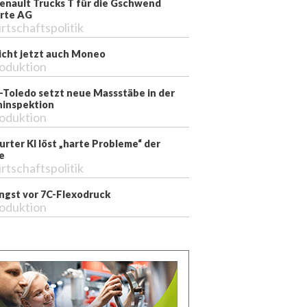
enault Trucks T für die Gschwend
rte AG
rtschaftspolitik
richt jetzt auch Moneo
oduktion
-Toledo setzt neue Massstäbe in der
inspektion
oduktion
rter KI löst „harte Probleme“ der
e
rtschaftspolitik
ngst vor 7C-Flexodruck
oduktion