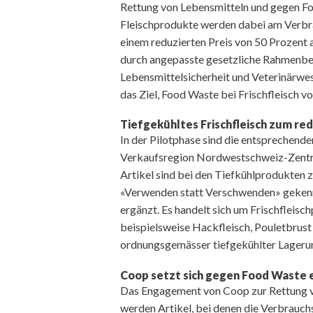
Rettung von Lebensmitteln und gegen Fo
Fleischprodukte werden dabei am Verbr
einem reduzierten Preis von 50 Prozent 
durch angepasste gesetzliche Rahmenb
Lebensmittelsicherheit und Veterinärwese
das Ziel, Food Waste bei Frischfleisch v
Tiefgekühltes Frischfleisch zum red
In der Pilotphase sind die entsprechend
Verkaufsregion Nordwestschweiz-Zentra
Artikel sind bei den Tiefkühlprodukten 
«Verwenden statt Verschwenden» gekenn
ergänzt. Es handelt sich um Frischfleisc
beispielsweise Hackfleisch, Pouletbrust 
ordnungsgemässer tiefgekühlter Lagerun
Coop setzt sich gegen Food Waste 
Das Engagement von Coop zur Rettung vo
werden Artikel, bei denen die Verbrauchs