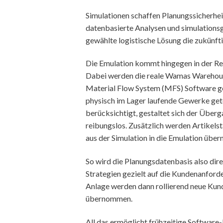
Simulationen schaffen Planungssicherhe
datenbasierte Analysen und simulationsg
gewählte logistische Lösung die zukünft
Die Emulation kommt hingegen in der Re
Dabei werden die reale Wamas Wareh
Material Flow System (MFS) Software ge
physisch im Lager laufende Gewerke gete
berücksichtigt, gestaltet sich der Über
reibungslos. Zusätzlich werden Artikels
aus der Simulation in die Emulation übe
So wird die Planungsdatenbasis also dire
Strategien gezielt auf die Kundenanford
Anlage werden dann rollierend neue Ku
übernommen.
All das ermöglicht frühzeitige Softwar