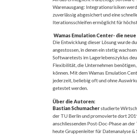
Warenausgang: Integrationsrisiken werde
zuverlässig abgesichert und eine schnel
Iterationsschleifen ermöglicht für höchs
Wamas Emulation Center- die neue 
Die Entwicklung dieser Lösung wurde 
angestossen, in denen ein stetig wachs
Softwaretests im Lagerlebenszyklus deu
Flexibilität, die Unternehmen benötigen
können. Mit dem Wamas Emulation Cente
jederzeit, beliebig oft und ohne Auswirk
getestet werden.
Über die Autoren:
Bastian Schumacher
studierte Wirtsc
der TU Berlin und promovierte dort 2019
anschliessenden Post‑Doc‑Phase an der TU
heute Gruppenleiter für Datenanalyse & 