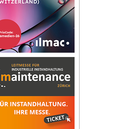
cher, Gruppenleiter Datenanalyse & Simulation bei SSI Schäfer ©