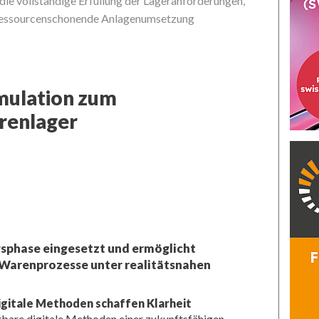
die vollständige Erfüllung der Lageranforderungen,
Bastian Schuma
 ressourcenschonende Anlagenumsetzung
mulation zum
renlager
gsphase eingesetzt und ermöglicht
 Warenprozesse unter realitätsnahen
Digitale Methoden schaffen Klarheit
tbare digitale Methoden einer zukunftsfähigen