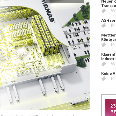
Neuer R
Transpo
Wi
AS-i sp
Pr
Mettler
Röntgen
Pr
Klagenfu
Industri
Wi
Keine A
Pr