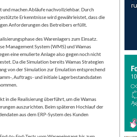
it und machen Abläufe nachvollziehbar. Durch
estützte Erkenntnisse wird gewährleistet, dass die
igen Anforderungen des Betreibers erfüllt.
alisierungsphase des Warenlagers zum Einsatz.
ouse Management System (WMS) und Wamas
gen eine emulierte Anlage also gegen noch nicht
stet. Da die Simulation bereits Wamas Strategien
gang von der Simulation zur Emulation entsprechend
tamm-, Auftrags- und initiale Lagerbestandsdaten
rnommen.
kt in die Realisierung überführt, um die Wamas
erungen auszurichten. Beim späteren Hochlauf der
ndendaten aus dem ERP-System des Kunden
e-End-to-End-Tests vom Wareneingang bis zum