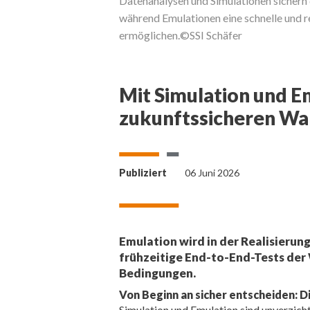
Datenanalysen und Simulationen sichern 
während Emulationen eine schnelle und
ermöglichen.©SSI Schäfer
Mit Simulation und E
zukunftssicheren Wa
Publiziert
06 Juni 2026
Emulation wird in der Realisierun
frühzeitige End-to-End-Tests der
Bedingungen.
Von Beginn an sicher entscheiden: 
Simulation und Emulation sind unverzich