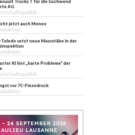
enault Trucks T für die Gschwend
rte AG
rtschaftspolitik
richt jetzt auch Moneo
oduktion
-Toledo setzt neue Massstäbe in der
inspektion
oduktion
rter KI löst „harte Probleme“ der
e
rtschaftspolitik
ngst vor 7C-Flexodruck
oduktion