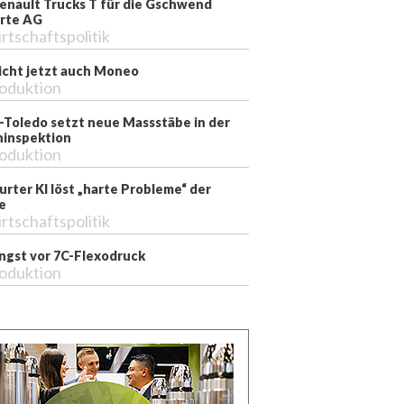
enault Trucks T für die Gschwend
rte AG
rtschaftspolitik
richt jetzt auch Moneo
oduktion
-Toledo setzt neue Massstäbe in der
inspektion
oduktion
rter KI löst „harte Probleme“ der
e
rtschaftspolitik
ngst vor 7C-Flexodruck
oduktion