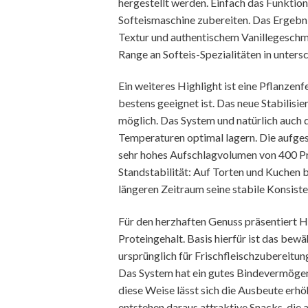
hergestellt werden. Einfach das Funktio
Softeismaschine zubereiten. Das Ergebni
Textur und authentischem Vanillegeschma
Range an Softeis-Spezialitäten in unter
Ein weiteres Highlight ist eine Pflanzen
bestens geeignet ist. Das neue Stabilis
möglich. Das System und natürlich auch 
Temperaturen optimal lagern. Die aufge
sehr hohes Aufschlagvolumen von 400 Pro
Standstabilität: Auf Torten und Kuchen 
längeren Zeitraum seine stabile Konsiste
Für den herzhaften Genuss präsentiert 
Proteingehalt. Basis hierfür ist das bew
ursprünglich für Frischfleischzubereit
Das System hat ein gutes Bindevermögen 
diese Weise lässt sich die Ausbeute er
entstehen daraus attraktive Snacks, die 