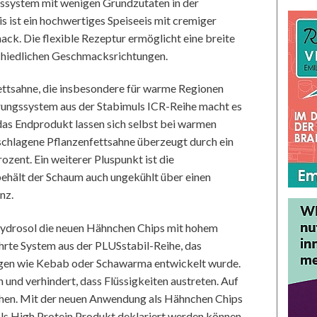
nssystem mit wenigen Grundzutaten in der
s ist ein hochwertiges Speiseeis mit cremiger
ck. Die flexible Rezeptur ermöglicht eine breite
schiedlichen Geschmacksrichtungen.
fettsahne, die insbesondere für warme Regionen
ierungssystem aus der Stabimuls ICR-Reihe macht es
das Endprodukt lassen sich selbst bei warmen
schlagene Pflanzenfettsahne überzeugt durch ein
zent. Ein weiterer Pluspunkt ist die
behält der Schaum auch ungekühlt über einen
nz.
Hydrosol die neuen Hähnchen Chips mit hohem
ährte System aus der PLUSstabil-Reihe, das
ungen wie Kebab oder Schawarma entwickelt wurde.
und verhindert, dass Flüssigkeiten austreten. Auf
höhen. Mit der neuen Anwendung als Hähnchen Chips
als High Protein Produkt deklariert werden können.