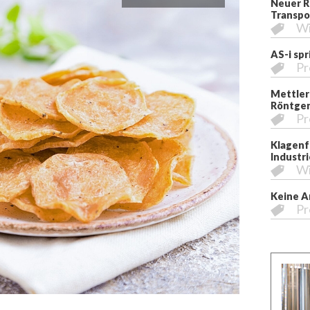
Neuer R
Transpo
Wi
AS-i sp
Pr
Mettler
Röntgen
Pr
Klagenfu
Industri
Wi
Keine A
Pr