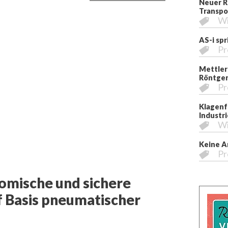
Neuer R
Transpo
Wi
AS-i sp
Pr
Mettler
Röntgen
Pr
Klagenfu
Industri
Wi
Keine A
Pr
nomische und sichere
 Basis pneumatischer