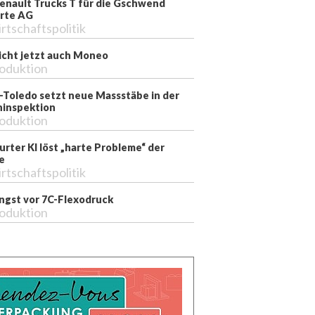
enault Trucks T für die Gschwend
rte AG
rtschaftspolitik
richt jetzt auch Moneo
oduktion
-Toledo setzt neue Massstäbe in der
inspektion
oduktion
rter KI löst „harte Probleme“ der
e
rtschaftspolitik
ngst vor 7C-Flexodruck
oduktion