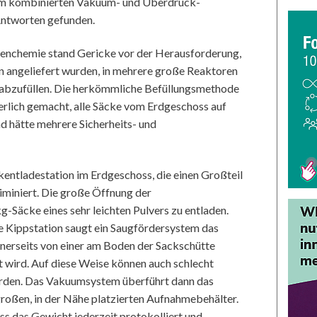
inem kombinierten Vakuum- und Überdruck-
Antworten gefunden.
tätenchemie stand Gericke vor der Herausforderung,
en angeliefert wurden, in mehrere große Reaktoren
abzufüllen. Die herkömmliche Befüllungsmethode
erlich gemacht, alle Säcke vom Erdgeschoss auf
d hätte mehrere Sicherheits- und
ckentladestation im Erdgeschoss, die einen Großteil
iminiert. Die große Öffnung der
g-Säcke eines sehr leichten Pulvers zu entladen.
e Kippstation saugt ein Saugfördersystem das
nerseits von einer am Boden der Sackschütte
t wird. Auf diese Weise können auch schlecht
erden. Das Vakuumsystem überführt dann das
großen, in der Nähe platzierten Aufnahmebehälter.
ss das Gewicht jederzeit protokolliert und