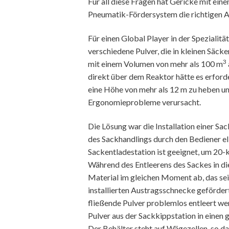
Für all diese Fragen hat Gericke mit e
Pneumatik-Fördersystem die richtigen 
Für einen Global Player in der Speziali
verschiedene Pulver, die in kleinen Säck
3
mit einem Volumen von mehr als 100 m
direkt über dem Reaktor hätte es erford
eine Höhe von mehr als 12 m zu heben un
Ergonomieprobleme verursacht.
Die Lösung war die Installation einer Sa
des Sackhandlings durch den Bediener el
Sackentladestation ist geeignet, um 20-k
Während des Entleerens des Sackes in di
Material im gleichen Moment ab, das sei
installierten Austragsschnecke geförder
fließende Pulver problemlos entleert w
Pulver aus der Sackkippstation in einen 
Der Behälter steht auf Wägezellen, so da