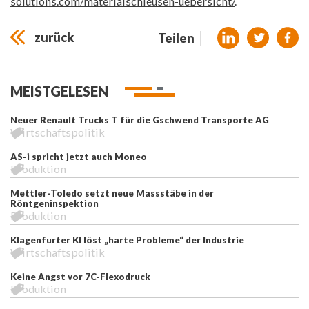
solutions.com/materialschleusen-uebersicht/
.
zurück
Teilen
MEISTGELESEN
Neuer Renault Trucks T für die Gschwend Transporte AG
Wirtschaftspolitik
AS-i spricht jetzt auch Moneo
Produktion
Mettler-Toledo setzt neue Massstäbe in der
Röntgeninspektion
Produktion
Klagenfurter KI löst „harte Probleme“ der Industrie
Wirtschaftspolitik
Keine Angst vor 7C-Flexodruck
Produktion