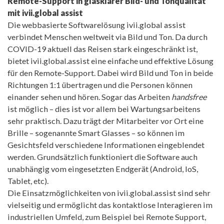
Remote-Support in glasklarer Bild- und Tonqualität
mit ivii.global assist
Die webbasierte Softwarelösung ivii.global assist
verbindet Menschen weltweit via Bild und Ton. Da durch
COVID-19 aktuell das Reisen stark eingeschränkt ist,
bietet ivii.global.assist eine einfache und effektive Lösung
für den Remote-Support. Dabei wird Bild und Ton in beide
Richtungen 1:1 übertragen und die Personen können
einander sehen und hören. Sogar das Arbeiten
handsfree
ist möglich – dies ist vor allem bei Wartungsarbeitens
sehr praktisch. Dazu trägt der Mitarbeiter vor Ort eine
Brille – sogenannte Smart Glasses – so können im
Gesichtsfeld verschiedene Informationen eingeblendet
werden. Grundsätzlich funktioniert die Software auch
unabhängig vom eingesetzten Endgerät (Android, IoS,
Tablet, etc).
Die Einsatzmöglichkeiten von ivii.global.assist sind sehr
vielseitig und ermöglicht das kontaktlose Interagieren im
industriellen Umfeld, zum Beispiel bei Remote Support,