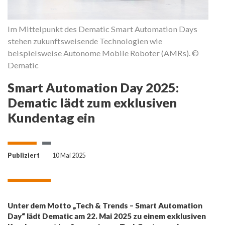
dem
Im Mittelpunkt des Dematic Smart Automation Days
Ei
stehen zukunftsweisende Technologien wie
d
beispielsweise Autonome Mobile Roboter (AMRs). ©
T
Dematic
Au
k
Smart Automation Day 2025:
Dematic lädt zum exklusiven
Kundentag ein
Publiziert
10 Mai 2025
Unter dem Motto „Tech & Trends – Smart Automation
Day“ lädt Dematic am 22. Mai 2025 zu einem exklusiven