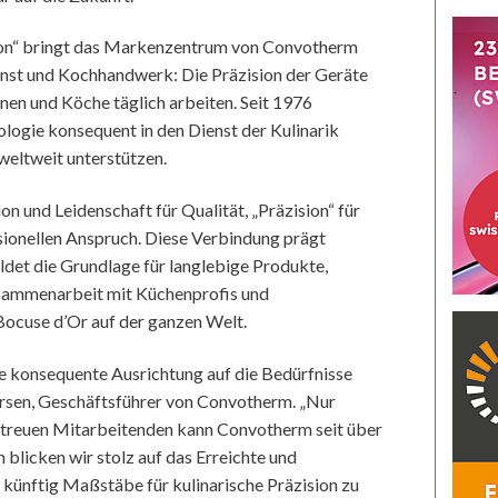
sion“ bringt das Markenzentrum von Convotherm
unst und Kochhandwerk: Die Präzision der Geräte
nnen und Köche täglich arbeiten. Seit 1976
ologie konsequent in den Dienst der Kulinarik
weltweit unterstützen.
on und Leidenschaft für Qualität, „Präzision“ für
sionellen Anspruch. Diese Verbindung prägt
ldet die Grundlage für langlebige Produkte,
usammenarbeit mit Küchenprofis und
ocuse d’Or auf der ganzen Welt.
 konsequente Ausrichtung auf die Bedürfnisse
ersen, Geschäftsführer von Convotherm. „Nur
 treuen Mitarbeitenden kann Convotherm seit über
 blicken wir stolz auf das Erreichte und
 künftig Maßstäbe für kulinarische Präzision zu