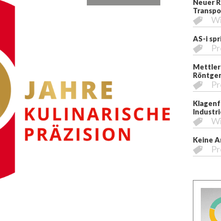
Neuer R
Transpo
Wi
AS-i sp
Pr
Mettler
Röntgen
Pr
Klagenfu
Industri
Wi
Keine A
Pr
1981, links D