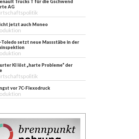
enault Trucks T für die Gschwend
rte AG
rtschaftspolitik
richt jetzt auch Moneo
oduktion
-Toledo setzt neue Massstäbe in der
inspektion
oduktion
rter KI löst „harte Probleme“ der
e
rtschaftspolitik
ngst vor 7C-Flexodruck
oduktion
ittmann, rechts Schwarzbäcker ©Convotherm